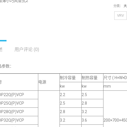
分类：
大
VRV
述
用户评论 (0)
品参数：
制冷容量
制热容量
尺寸 ( H×W×D 
号
电源
kw
kw
mm
DP22Q(P)VCP
2.2
2.5
DP25Q(P)VCP
2.5
2.8
DP28Q(P)VCP
2.8
3.2
DP32Q(P)VCP
3.2
3.6
200×700×45