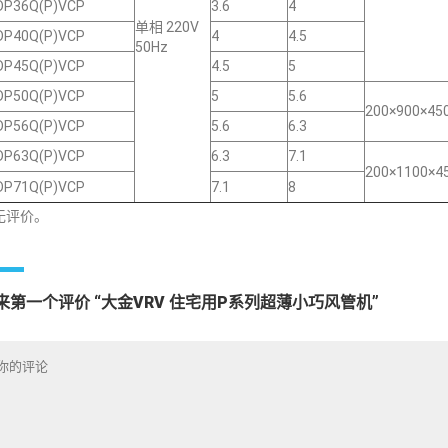
DP36Q(P)VCP
3.6
4
单相 220V
DP40Q(P)VCP
4
4.5
50Hz
DP45Q(P)VCP
4.5
5
DP50Q(P)VCP
5
5.6
200×900×45
DP56Q(P)VCP
5.6
6.3
DP63Q(P)VCP
6.3
7.1
200×1100×4
DP71Q(P)VCP
7.1
8
无评价。
来第一个评价 “大金VRV 住宅用P系列超薄小巧风管机”