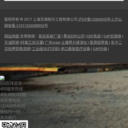
版权所有 © 2017 上海互缘制冷工程有限公司
沪ICP备12004305号-2
沪公
网安备 31011202008953号
网站地图
友情链接：
新风系统厂家
|
重庆ERP公司
|
ERP系统
|
SAP实施商
|
无油防锈
|
环氧乙烷灭菌
|
广东mes
|
土壤养分速测仪
|
医用铝塑盖
|
车子二
次抵押贷款流程
|
工业级3D打印机
|
进口康复医疗设备
|
SAP升级
|
QQ在线咨询
400服务热线
400-892-0198
总经理电话
13166094839
微信扫一扫
关注我们