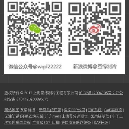
版权所有 © 2017 上海互缘制冷工程有限公司
沪ICP备12004305号-2
沪公
网安备 31011202008953号
网站地图
友情链接：
新风系统厂家
|
重庆ERP公司
|
ERP系统
|
SAP实施商
|
无油防锈
|
环氧乙烷灭菌
|
广东mes
|
土壤养分速测仪
|
医用铝塑盖
|
车子二
次抵押贷款流程
|
工业级3D打印机
|
进口康复医疗设备
|
SAP升级
|