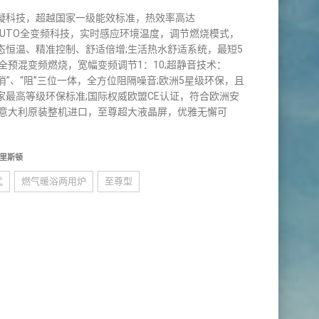
凝科技，超越国家一级能效标准，热效率高达
%;AUTO全变频科技，实时感应环境温度，调节燃烧模式，
态恒温、精准控制、舒适倍增;生活热水舒适系统，最短5
;全预混变频燃烧，宽幅变频调节1：10;超静音技术：
“消”、“阻”三位一体，全方位阻隔噪音;欧洲5星级环保，且
家最高等级环保标准;国际权威欧盟CE认证，符合欧洲安
;意大利原装整机进口，至尊超大液晶屏，优雅无懈可
里斯顿
式
燃气暖浴两用炉
至尊型