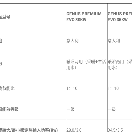
GENUS PREMIUM
GENUS PRE
品型号
EVO 30KW
EVO 35KW
地
意大利
意大利
暖浴两用（采暖+生活
暖浴两用（采
型
用水）
用水）
烧节能比
1：10
1：10
国能效等级
一级
一级
暖较大/最小额定热输入功率(Kw)
28.0/3.0
34.5/3.5