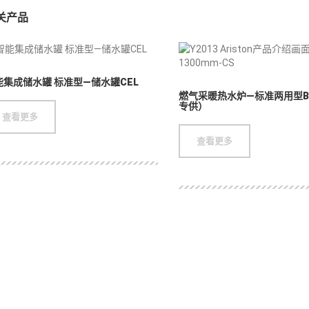
关产品
能集成储水罐 标准型—储水罐CEL
燃气采暖热水炉—标准两用型B
专供）
查看更多
也是多家国际品牌中央空调经销商，集家用、商用中央空调、精密空调、通风、
查看更多