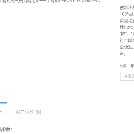
创新冷
108
实现动
秒出水
“降”、
符合国
全标准
击。
分类：
阿
冷凝
述
用户评论 (0)
品参数：