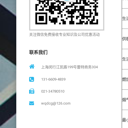
生
关注微信免费接收专业知识及公司优惠活动
供
联系我们
生
上海闵行江凯路199号蕾特商务304
131-6609-4839
燃
021-34780510
烟
wqdcg@126.com
最