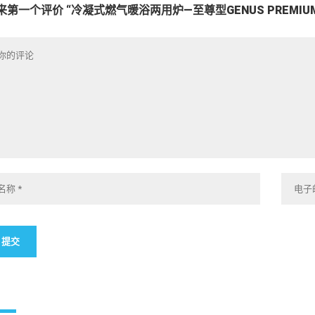
来第一个评价 “冷凝式燃气暖浴两用炉—至尊型GENUS PREMIUM 