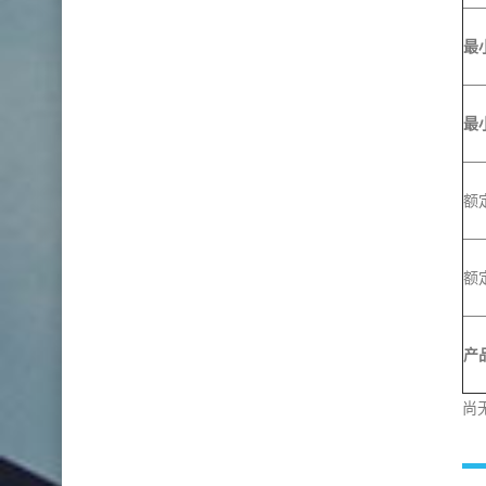
最
最
额定
额
产品
尚