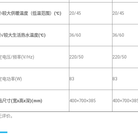
小较大供暖温度（低温范围）(℃)
20/45
20/45
小/较大生活热水温度(℃)
36/60
36/60
电压/频率(V/Hz)
220/50
220/50
定电功率(W)
83
83
尺寸(宽x高x深)(mm)
400×700×385
400×700×38
无评价。