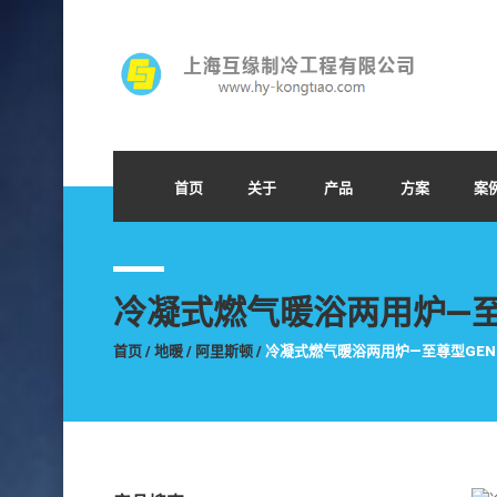
首页
关于
产品
方案
案
冷凝式燃气暖浴两用炉—至尊型
首页
/
地暖
/
阿里斯顿
/
冷凝式燃气暖浴两用炉—至尊型GENUS 