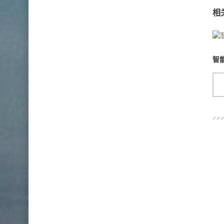
相
智
关于我们
上海互缘制冷工程有限公司
是美的、日立中央空调代理商，
装、售后服务为一体。
联系我们
上海闵行江凯路199号蕾特商务304
131-6609-4839
021-34780510