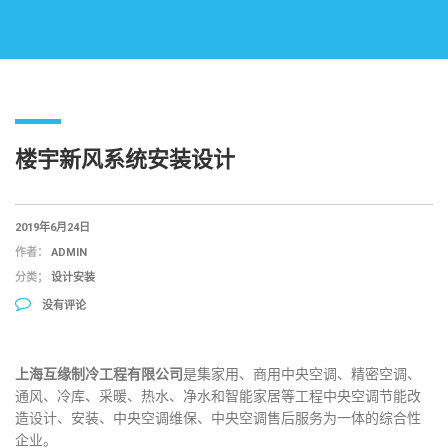
楼宇新风系统安装设计
2019年6月24日
作者：
ADMIN
分类；
设计安装
没有评论
上海互缘制冷工程有限公司
是集家用、
商用中央空调
、
精密空调
、
通风
、
冷库
、
采暖
、
热水
、
净水
和
智能家居
等工程
中央空调节能改
造
设计、
安装
、
中央空调维保
、
中央空调售后服务
为一体的综合性
企业。