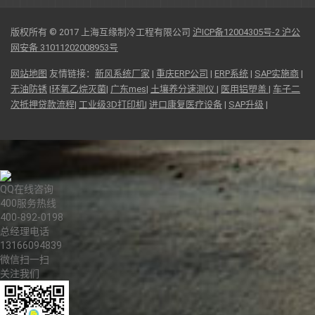
版权所有 © 2017 上海互缘制冷工程有限公司
沪ICP备12004305号-2
沪公
网安备 31011202008953号
网站地图
友情链接：
新风系统厂家
|
重庆ERP公司
|
ERP系统
|
SAP实施商
|
无油防锈
|
环氧乙烷灭菌
|
广东mes
|
土壤养分速测仪
|
医用铝塑盖
|
车子二
次抵押贷款流程
|
工业级3D打印机
|
进口康复医疗设备
|
SAP升级
|
QQ在线咨询
400服务热线
400-892-0198
总经理电话
13166094839
微信扫一扫
关注我们