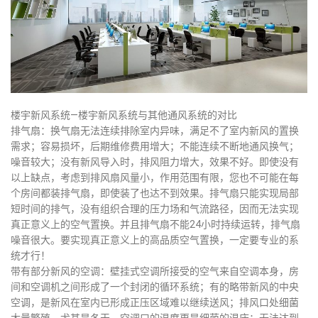
楼宇新风系统—楼宇新风系统与其他通风系统的对比
排气扇：换气扇无法连续排除室内异味，满足不了室内新风的置换
需求；容易损坏，后期维修费用增大；不能连续不断地通风换气；
噪音较大；没有新风导入时，排风阻力增大，效果不好。即使没有
以上缺点，考虑到排风扇风量小，作用范围有限，您也不可能在每
个房间都装排气扇，即使装了也达不到效果。排气扇只能实现局部
短时间的排气，没有组织合理的压力场和气流路径，因而无法实现
真正意义上的空气置换。并且排气扇不能24小时持续运转，排气扇
噪音很大。要实现真正意义上的高品质空气置换，一定要专业的系
统才行！
带有部分新风的空调：壁挂式空调所接受的空气来自空调本身，房
间和空调机之间形成了一个封闭的循环系统；有的略带新风的中央
空调，是新风在室内已形成正压区域难以继续送风；排风口处细菌