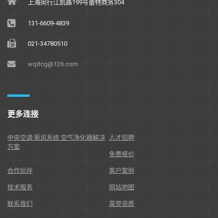
上海闵行江凯路199号蕾特商务304
131-6609-4839
021-34780510
wqdcg@126.com
更多连接
中央空调 新风系统 空气净化器解决
人才招聘
方案
免费报价
合作伙伴
客户案例
技术服务
网站地图
联系我们
荣誉资质